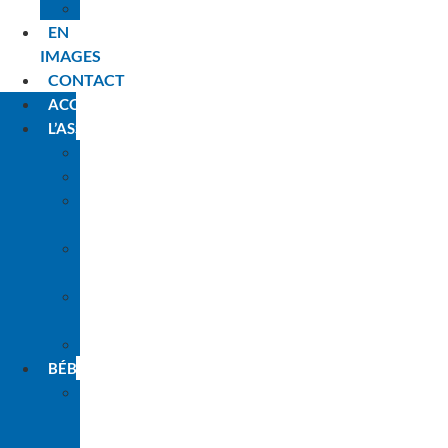
PLANNING
EN
IMAGES
CONTACT
ACCUEIL
L’ASSOCIATION
HISTORIQUE
L’ÉQUIPE
LES
ANIMATEURS
NOS
PARTENAIRES
L’ENGAGEMENT
PARENTS
INSCRIPTIONS
BÉBÉS
LA
PREMIÈRE
FOIS