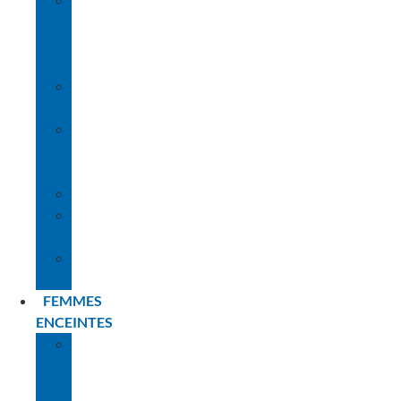
LE
RÔLE
DES
PARENTS
LE
MATÉRIEL
LES
DIFFÉRENTES
ÉTAPES
L’IMMERSION
NOS
CONSEILS
PLANNING
BÉBÉS
FEMMES
ENCEINTES
LA
PREMIÈRE
FOIS