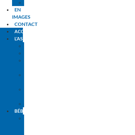
PLANNING
EN
IMAGES
CONTACT
ACCUEIL
L’ASSOCIATION
HISTORIQUE
L’ÉQUIPE
LES
ANIMATEURS
NOS
PARTENAIRES
L’ENGAGEMENT
PARENTS
INSCRIPTIONS
BÉBÉS
LA
PREMIÈRE
FOIS