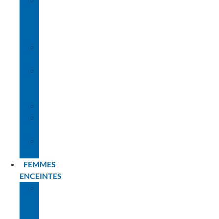
LE
RÔLE
DES
PARENTS
LE
MATÉRIEL
LES
DIFFÉRENTES
ÉTAPES
L’IMMERSION
NOS
CONSEILS
PLANNING
BÉBÉS
FEMMES
ENCEINTES
LA
PREMIÈRE
FOIS