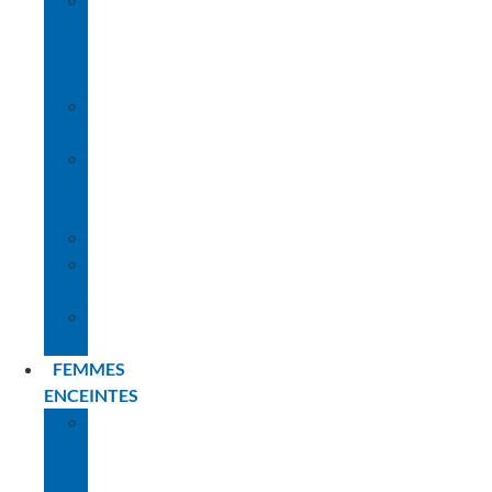
LE
RÔLE
DES
PARENTS
LE
MATÉRIEL
LES
DIFFÉRENTES
ÉTAPES
L’IMMERSION
NOS
CONSEILS
PLANNING
BÉBÉS
FEMMES
ENCEINTES
LA
PREMIÈRE
FOIS