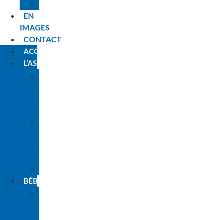
PLANNING
EN
IMAGES
CONTACT
ACCUEIL
L’ASSOCIATION
HISTORIQUE
L’ÉQUIPE
LES
ANIMATEURS
NOS
PARTENAIRES
L’ENGAGEMENT
PARENTS
INSCRIPTIONS
BÉBÉS
LA
PREMIÈRE
FOIS