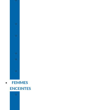
LE
RÔLE
DES
PARENTS
LE
MATÉRIEL
LES
DIFFÉRENTES
ÉTAPES
L’IMMERSION
NOS
CONSEILS
PLANNING
BÉBÉS
FEMMES
ENCEINTES
LA
PREMIÈRE
FOIS