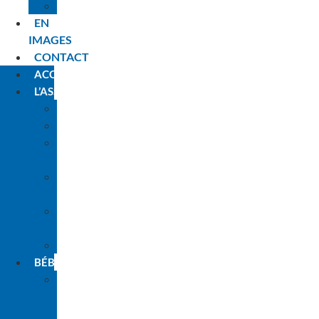
PLANNING
EN
IMAGES
CONTACT
ACCUEIL
L’ASSOCIATION
HISTORIQUE
L’ÉQUIPE
LES
ANIMATEURS
NOS
PARTENAIRES
L’ENGAGEMENT
PARENTS
INSCRIPTIONS
BÉBÉS
LA
PREMIÈRE
FOIS