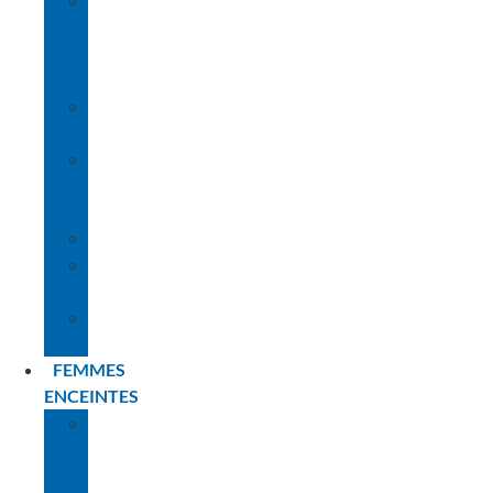
LE
RÔLE
DES
PARENTS
LE
MATÉRIEL
LES
DIFFÉRENTES
ÉTAPES
L’IMMERSION
NOS
CONSEILS
PLANNING
BÉBÉS
FEMMES
ENCEINTES
LA
PREMIÈRE
FOIS