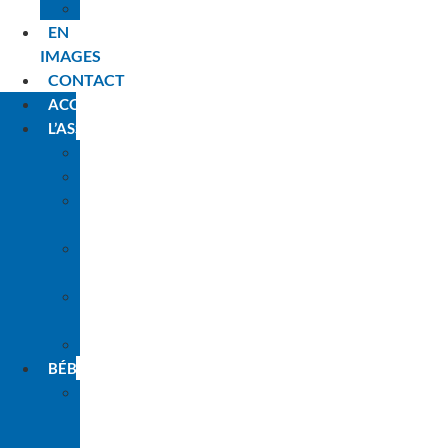
PLANNING
EN
IMAGES
CONTACT
ACCUEIL
L’ASSOCIATION
HISTORIQUE
L’ÉQUIPE
LES
ANIMATEURS
NOS
PARTENAIRES
L’ENGAGEMENT
PARENTS
INSCRIPTIONS
BÉBÉS
LA
PREMIÈRE
FOIS